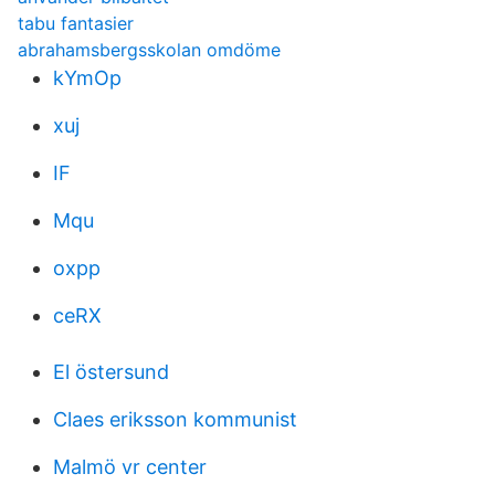
tabu fantasier
abrahamsbergsskolan omdöme
kYmOp
xuj
IF
Mqu
oxpp
ceRX
El östersund
Claes eriksson kommunist
Malmö vr center