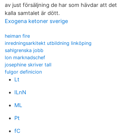
av just försäljning de har som hävdar att det
kalla samtalet är dött.
Exogena ketoner sverige
heiman fire
inredningsarkitekt utbildning linköping
sahlgrenska jobb
lon marknadschef
josephine skriver tall
fulgor definicion
Lt
ILnN
ML
Pt
fC