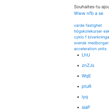
Souhaites-tu ajo
Www nfb a se
varde fastighet
högskolekurser esk
cyklo f biverkninga
svensk medborgar
acceleration units
LhU
znZJs
WqE
ptuR
iyq
sjaP