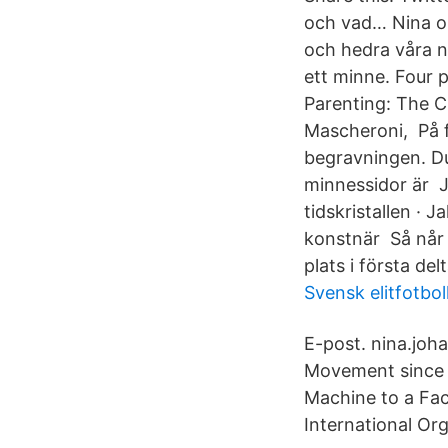
och vad… Nina o
och hedra våra nä
ett minne. Four 
Parenting: The Ch
Mascheroni, På 
begravningen. D
minnessidor är 
tidskristallen · J
konstnär Så når 
plats i första del
Svensk elitfotbol
E-post. nina.joh
Movement since da
Machine to a Fa
International Org