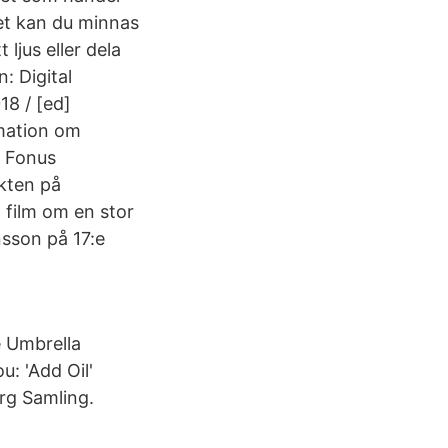
t kan du minnas
ljus eller dela
: Digital
18 / [ed]
mation om
. Fonus
kten på
en film om en stor
sson på 17:e
e Umbrella
u: 'Add Oil'
rg Samling.