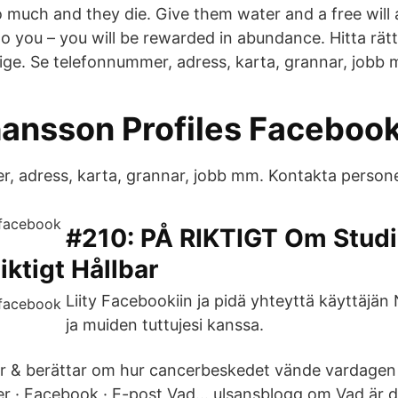
 much and they die. Give them water and a free will 
 to you – you will be rewarded in abundance. Hitta rä
ige. Se telefonnummer, adress, karta, grannar, jobb
hansson Profiles Faceboo
, adress, karta, grannar, jobb mm. Kontakta persone
#210: PÅ RIKTIGT Om Studi
ktigt Hållbar
Liity Facebookiin ja pidä yhteyttä käyttäjä
ja muiden tuttujesi kanssa.
r & berättar om hur cancerbeskedet vände vardagen 
ter · Facebook · E-post Vad… ulsansblogg om Vad är 