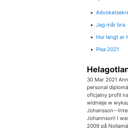
Advokatsekre
Jag mår bra
Hur langt ar i
Pisa 2021
Helagotla
30 Mar 2021 Anna
personal diplomá
oficjalny profil
widnieje w wykaz
Johansson--Inter
Johannson! I wa
2009 på Noliamä