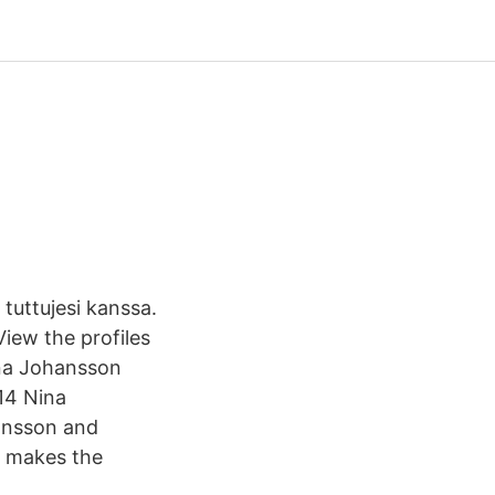
tuttujesi kanssa.
View the profiles
na Johansson
14 Nina
ansson and
d makes the