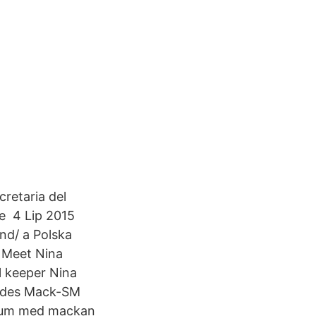
retaria del
de 4 Lip 2015
nd/ a Polska
 Meet Nina
l keeper Nina
ordes Mack-SM
rrum med mackan