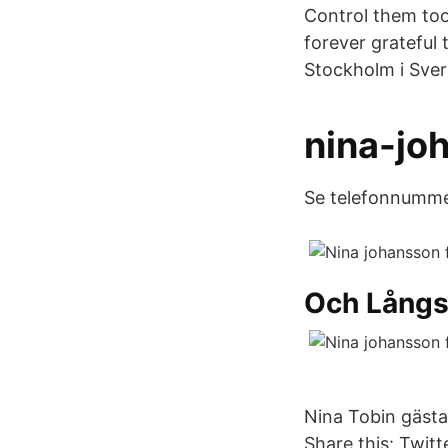
Control them too
forever grateful
Stockholm i Sver
nina-jo
Se telefonnummer
Och Långsi
Nina Tobin gästa
Share this: Twit