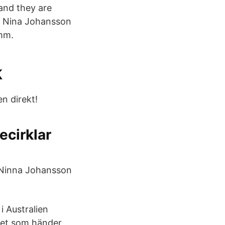
and they are
tt Nina Johansson
 mm.
k
n direkt!
ecirklar
n Ninna Johansson
i Australien
det som händer