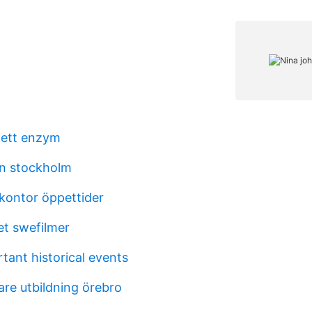
 ett enzym
en stockholm
ontor öppettider
t swefilmer
tant historical events
re utbildning örebro