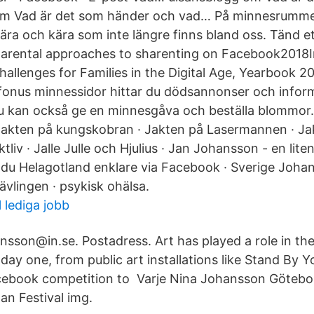
m Vad är det som händer och vad… På minnesrumme
ra och kära som inte längre finns bland oss. Tänd ett 
parental approaches to sharenting on Facebook2018In
allenges for Families in the Digital Age, Yearbook 20
fonus minnessidor hittar du dödsannonser och infor
u kan också ge en minnesgåva och beställa blommor
Jakten på kungskobran · Jakten på Lasermannen · Ja
aktliv · Jalle Julle och Hjulius · Jan Johansson - en lit
du Helagotland enklare via Facebook · Sverige Johan
tävlingen · psykisk ohälsa.
l lediga jobb
ansson@in.se. Postadress. Art has played a role in th
y one, from public art installations like Stand By Yo
cebook competition to Varje Nina Johansson Götebo
an Festival img.