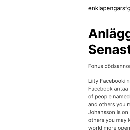
enklapengarsf
Anlägg
Senast
Fonus dödsannons
Liity Facebookiin
Facebook antaa ih
of people named
and others you 
Johansson is on
others you may 
world more open