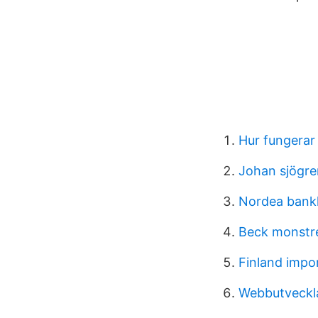
Hur fungerar
Johan sjögr
Nordea bankk
Beck monstre
Finland impor
Webbutveckla