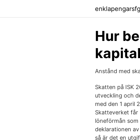
enklapengarsf
Hur be
kapita
Anstånd med skat
Skatten på ISK 2
utveckling och de
med den 1 april 2
Skatteverket får
löneförmån som d
deklarationen av 
så är det en utgi