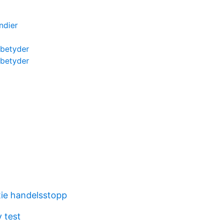
ndier
betyder
betyder
ie handelsstopp
y test