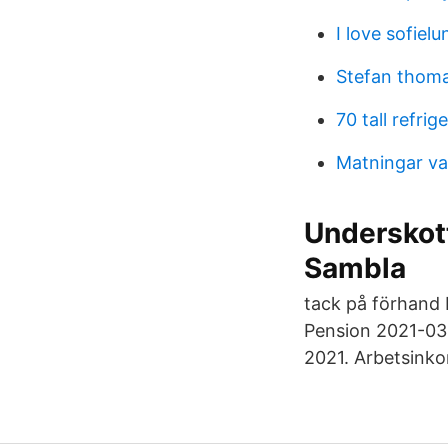
I love sofielu
Stefan thom
70 tall refrig
Matningar va
Underskott 
Sambla
tack på förhand 
Pension 2021-03-
2021. Arbetsinko