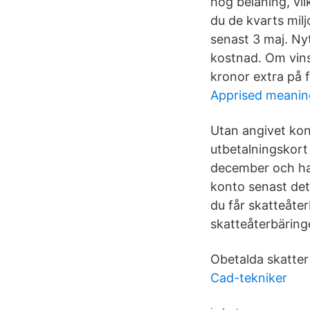
hög belåning, vil
du de kvarts mil
senast 3 maj. Nyt
kostnad. Om vins
kronor extra på f
Apprised meanin
Utan angivet kon
utbetalningskort 
december och had
konto senast det
du får skatteåte
skatteåterbäring
Obetalda skatter 
Cad-tekniker