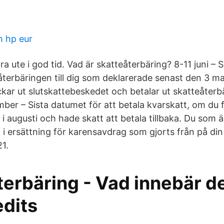
h hp eur
 ute i god tid. Vad är skatteåterbäring? 8-11 juni – 
återbäringen till dig som deklarerade senast den 3 maj
ckar ut slutskattebeskedet och betalar ut skatteåter
ber – Sista datumet för att betala kvarskatt, om du f
i augusti och hade skatt att betala tillbaka. Du som ä
 i ersättning för karensavdrag som gjorts från på din
21.
erbäring - Vad innebär de
dits