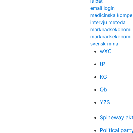
is bat
email login
medicinska kompe
intervju metoda
marknadsekonomi 
marknadsekonomi 
svensk mma
wXC
tP
KG
Qb
YZS
Spineway akt
Political part