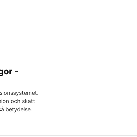
gor -
nsionssystemet.
ion och skatt
så betydelse.