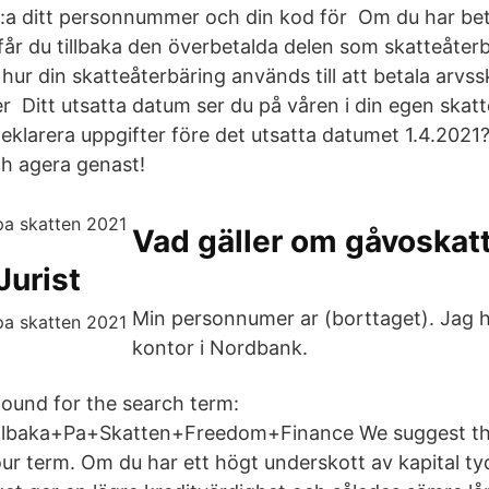
s:a ditt personnummer och din kod för Om du har bet
får du tillbaka den överbetalda delen som skatteåterb
hur din skatteåterbäring används till att betala arvs
er Ditt utsatta datum ser du på våren i din egen skat
deklarera uppgifter före det utsatta datumet 1.4.2021
h agera genast!
Vad gäller om gåvoskat
Jurist
Min personnumer ar (borttaget). Jag h
kontor i Nordbank.
found for the search term:
llbaka+Pa+Skatten+Freedom+Finance We suggest th
our term. Om du har ett högt underskott av kapital ty