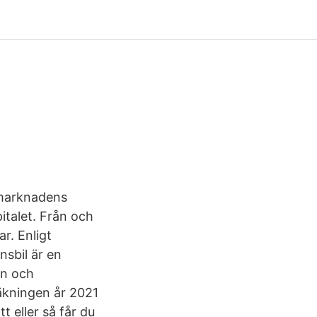
v marknadens
pitalet. Från och
r. Enligt
nsbil är en
en och
räkningen år 2021
t eller så får du