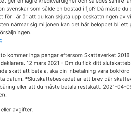
ket ger en lägre kreditvärdighet och således sämre låne
jon svenskar som sålde en bostad i fjol? Då måste du 
t för i år är att du kan skjuta upp beskattningen av v
ten närmar sig miljonen kan det här beloppet bli ett
örsäljningen.
g
to kommer inga pengar eftersom Skatteverket 2018 s
deklarera. 12 mars 2021 - Om du fick ditt slutskatteb
e skatt att betala, ska din inbetalning vara bokförd
ta datum. *Slutskattebeskedet är ett brev där skatte
rbäring eller att du måste betala restskatt. 2021-04-
en.
eller avgifter.