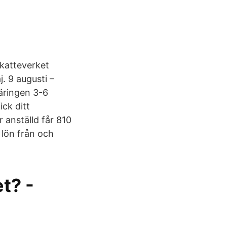
Skatteverket
. 9 augusti –
bäringen 3-6
ick ditt
r anställd får 810
 lön från och
t? -