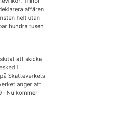
villkor. Tillhör
deklarera affären
insten helt utan
 par hundra tusen
lutat att skicka
esked i
 på Skatteverkets
verket anger att
09 · Nu kommer