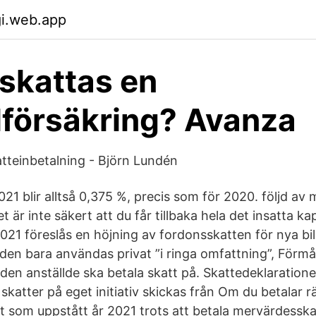
gi.web.app
skattas en
lförsäkring? Avanza
teinbetalning - Björn Lundén
021 blir alltså 0,375 %, precis som för 2020. följd a
t är inte säkert att du får tillbaka hela det insatta ka
021 föreslås en höjning av fordonsskatten för nya bila
 den bara användas privat ”i ringa omfattning”, Förmå
en anställde ska betala skatt på. Skattedeklaration
skatter på eget initiativ skickas från Om du betalar 
ft som uppstått år 2021 trots att betala mervärdesskat