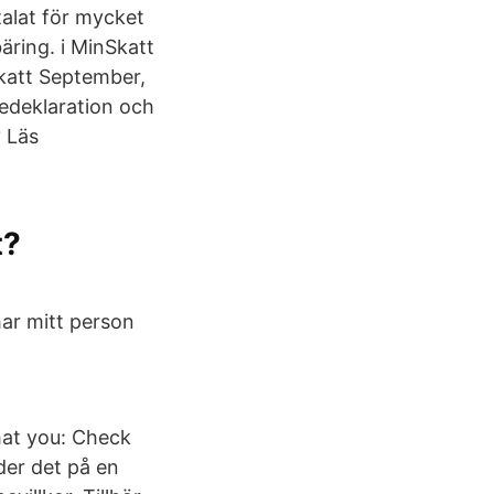
alat för mycket
äring. i MinSkatt
skatt September,
tedeklaration och
? Läs
t?
ar mitt person
at you: Check
der det på en