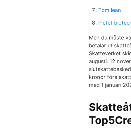
Tpm lean
Pictet biotec
Men du måste vara
betalar ut skatte
Skatteverket ski
augusti. 12 novem
slutskattebesked 
kronor före skatt
med 1 januari 20
Skatteåt
Top5Cre