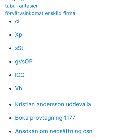
tabu fantasier
förvärvsinkomst enskild firma
ci
Xp
sSt
gVsOP
lGQ
Vh
Kristian andersson uddevalla
Boka provtagning 1177
Ansökan om nedsättning csn