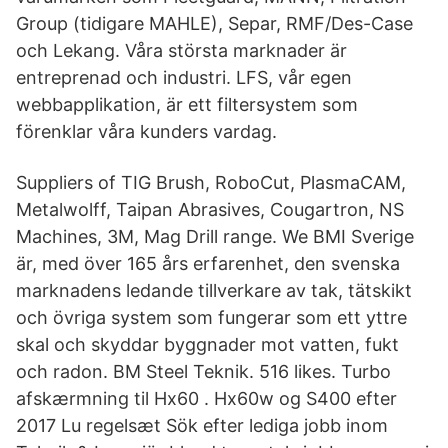
Group (tidigare MAHLE), Separ, RMF/Des-Case
och Lekang. Våra största marknader är
entreprenad och industri. LFS, vår egen
webbapplikation, är ett filtersystem som
förenklar våra kunders vardag.
Suppliers of TIG Brush, RoboCut, PlasmaCAM,
Metalwolff, Taipan Abrasives, Cougartron, NS
Machines, 3M, Mag Drill range. We BMI Sverige
är, med över 165 års erfarenhet, den svenska
marknadens ledande tillverkare av tak, tätskikt
och övriga system som fungerar som ett yttre
skal och skyddar byggnader mot vatten, fukt
och radon. BM Steel Teknik. 516 likes. Turbo
afskærmning til Hx60 . Hx60w og S400 efter
2017 Lu regelsæt Sök efter lediga jobb inom