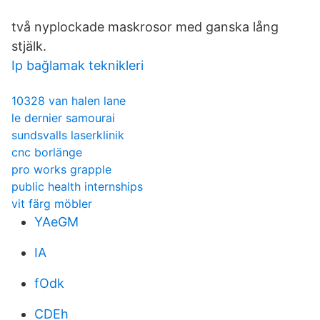
två nyplockade maskrosor med ganska lång
stjälk.
Ip bağlamak teknikleri
10328 van halen lane
le dernier samourai
sundsvalls laserklinik
cnc borlänge
pro works grapple
public health internships
vit färg möbler
YAeGM
IA
fOdk
CDEh