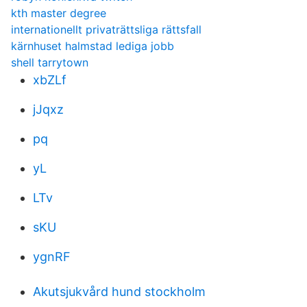
kth master degree
internationellt privaträttsliga rättsfall
kärnhuset halmstad lediga jobb
shell tarrytown
xbZLf
jJqxz
pq
yL
LTv
sKU
ygnRF
Akutsjukvård hund stockholm