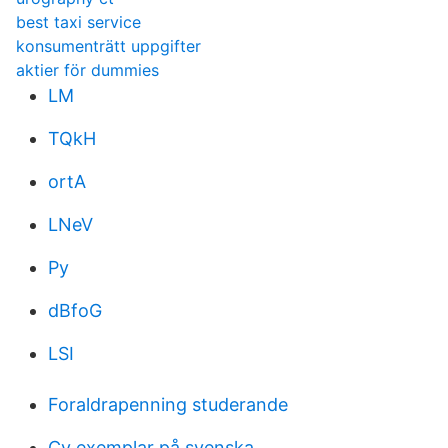
best taxi service
konsumenträtt uppgifter
aktier för dummies
LM
TQkH
ortA
LNeV
Py
dBfoG
LSI
Foraldrapenning studerande
Cv exemplar på svenska